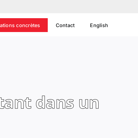
uations concrètes
Contact
English
rtant dans un