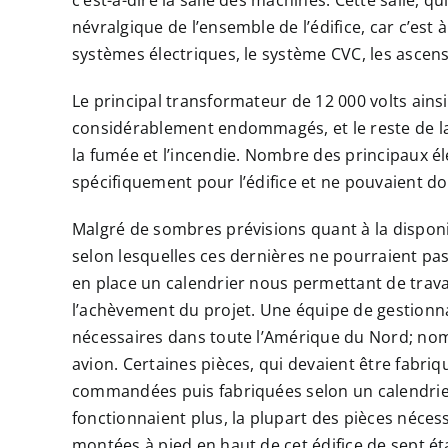
c’est-à-dire la salle des machines. Cette salle, q
névralgique de l’ensemble de l’édifice, car c’est 
systèmes électriques, le système CVC, les ascen
Le principal transformateur de 12 000 volts ainsi 
considérablement endommagés, et le reste de la 
la fumée et l’incendie. Nombre des principaux 
spécifiquement pour l’édifice et ne pouvaient d
Malgré de sombres prévisions quant à la disponi
selon lesquelles ces dernières ne pourraient pa
en place un calendrier nous permettant de trava
l’achèvement du projet. Une équipe de gestionna
nécessaires dans toute l’Amérique du Nord; nomb
avion. Certaines pièces, qui devaient être fabr
commandées puis fabriquées selon un calendrier
fonctionnaient plus, la plupart des pièces néces
montées à pied en haut de cet édifice de sept ét